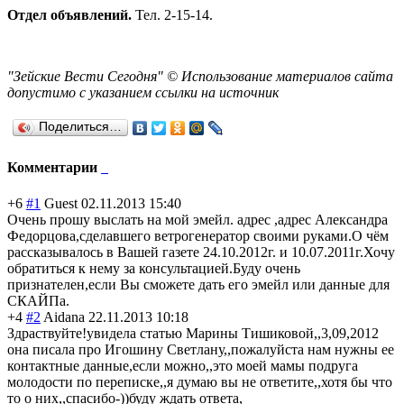
Отдел объявлений.
Тел. 2-15-14.
"Зейские Вести Сегодня" © Использование материалов сайта
допустимо с указанием ссылки на источник
Поделиться…
Комментарии
+6
#1
Guest
02.11.2013 15:40
Очень прошу выслать на мой эмейл. адрес ,адрес Александра
Федорцова,сдела
вшего ветрогенератор своими руками.О чём
рассказывалось в Вашей газете 24.10.2012г. и 10.07.2011г.Хоч
у
обратиться к нему за консультацией.Б
уду очень
признателен,есл
и Вы сможете дать его эмейл или данные для
СКАЙПа.
+4
#2
Aidana
22.11.2013 10:18
Здраствуйте!уви
дела статью Марины Тишиковой,,3,09
,2012
она писала про Игошину Светлану,,пожал
уйста нам нужны ее
контактные данные,если можно,,это моей мамы подруга
молодости по переписке,,я думаю вы не ответите,,хотя бы что
то о них,,спасибо-))
буду ждать ответа,