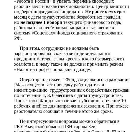
«Работа в России» и указать перечень свободных
рабочих мест и вакантных должностей. Центр занятости
подберет подходящих кандидатов.
Не ранее чем через
месяц
с даты трудоустройства безработных граждан,
но
не позднее 1 ноября
текущего финансового года,
работодателю необходимо направить заявление в
систему «Соцстрах» Фонда социального страхования
РФ.
При этом, сотрудники не должны быть
зарегистрированы в качестве индивидуального
предпринимателя, главы крестьянского (фермерского)
хозяйства, к нему также не должны применять режим
«Налог на профессиональный доход».
Оператор платежей – Фонд социального страхования
РФ – осуществляет проверку работодателя и
идентификацию трудоустроенных безработных граждан
по истечении
1, 3, 6 месяцев
с даты трудоустройства.
После этого Фонд выплачивает субсидию в течение 10
рабочих дней со дня направления заявления. При отказе
работодателю сообщат в течение этого же срока.
По интересующим вопросам можно обратиться в
ГКУ Амурской области ЦЗН города Зеи,
расположенный по адресу : г.Зея, мкр.Светлый, 53 или