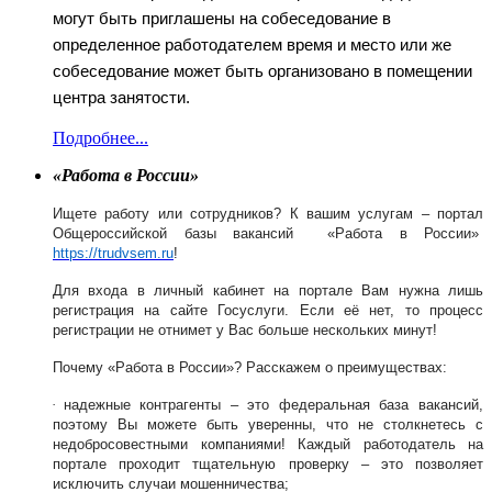
могут быть приглашены на собеседование в
определенное работодателем время и место или же
собеседование может быть организовано в помещении
центра занятости.
Подробнее...
«
Работа в России
»
Ищете работу или сотрудников? К вашим услугам – портал
Общероссийской базы вакансий
«
Работа в России
»
https
://
trudvsem
.
ru
!
Для входа в личный кабинет на портале Вам нужна лишь
регистрация на сайте Госуслуги.
Если её нет, то процесс
регистрации не отнимет у Вас больше нескольких минут!
Почему
«
Работа в России
»?
Расскажем о преимуществах:
·
надежные контрагенты – это федеральная база вакансий,
поэтому Вы можете быть уверенны, что не столкнетесь с
недобросовестными компаниями! Каждый работодатель на
портале проходит тщательную проверку – это позволяет
исключить случаи мошенничества;