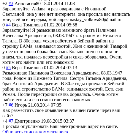
+2
#3
Анастасия80
18.01.2014 11:08
Здравствуйте, Aidana, я разговаривала с Игошиной
Светланой, она у нее нет интернета, она просила вас написать
мне, я ей все передам, мой адрес nastay_volkova80@mail.ru
0
#4
Вера Томилова
01.02.2014 05:58
Здравствуйте! Я разыскиваю маминого брата Налимова
Вячеслава Аркадьевича, 08.03.1947 г.р. родом из Нижнего
Тагила. В 80е годы уехал работать в Зейский район на
стройку БАМа, занимался охотой. Жил с женщиной Тамарой,
у нее от первого брака был сын. Больше ничего о нем не
знаем, т.к. началась перестройка и связь оборвалась. Очень
хотим его найти или его знакомых!
0
#5
Вера Томилова
01.02.2014 07:13
Разыскиваю Налимова Вячеслава Аркадьевича, 08.03.1947
года. Родом из Нижнего Тагила. Сестра Татьяна Аркадьевна,
брат Анатолий Аркадьевич. В 80-е годы приехал в Зейский
район на строительство БАМа, занимался охотой. Есть сын
Роман. После перестройки связь борвалась. Очень хотим
найти его или его семью или его знакомых.
+7
#6
Игорь
21.08.2014 07:35
Как разместить своё объявление в вашей газете через ваш
сайт?
+4
#7
Дмитриенко
19.08.2015 03:37
Просьба опубликовать Ваш электронный адрес на сайте.
Обновить список комментариев