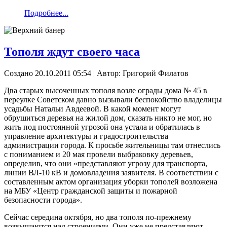
Подробнее...
Тополя ждут своего часа
Создано 20.10.2011 05:54
|
Автор: Григорий Филатов
Два старых высоченных тополя возле ограды дома № 45 в
переулке Советском давно вызывали беспокойство владелицы
усадьбы Натальи Авдеевой. В какой момент могут
обрушиться деревья на жилой дом, сказать никто не мог, но
жить под постоянной угрозой она устала и обратилась в
управление архитектуры и градостроительства
администрации города. К просьбе жительницы там отнеслись
с пониманием и 20 мая провели выбраковку деревьев,
определив, что они «представляют угрозу для транспорта,
линии ВЛ-10 кВ и домовладения заявителя. В соответствии с
составленным актом организация уборки тополей возложена
на МБУ «Центр гражданской защиты и пожарной
безопасности города».
Сейчас середина октября, но два тополя по-прежнему
возвышаются над строениями. Они уже не представляют