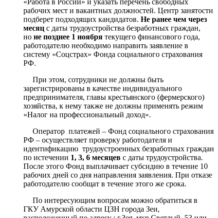
«Работа в России» и указать перечень свободных
рабочих мест и вакантных должностей. Центр занятости
подберет подходящих кандидатов.
Не ранее чем через
месяц
с даты трудоустройства безработных граждан,
но
не позднее 1 ноября
текущего финансового года,
работодателю необходимо направить заявление в
систему «Соцстрах» Фонда социального страхования
РФ.
При этом, сотрудники не должны быть
зарегистрированы в качестве индивидуального
предпринимателя, главы крестьянского (фермерского)
хозяйства, к нему также не должны применять режим
«Налог на профессиональный доход».
Оператор платежей – Фонд социального страхования
РФ – осуществляет проверку работодателя и
идентификацию трудоустроенных безработных граждан
по истечении
1, 3, 6 месяцев
с даты трудоустройства.
После этого Фонд выплачивает субсидию в течение 10
рабочих дней со дня направления заявления. При отказе
работодателю сообщат в течение этого же срока.
По интересующим вопросам можно обратиться в
ГКУ Амурской области ЦЗН города Зеи,
расположенный по адресу : г.Зея, мкр.Светлый, 53 или