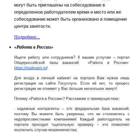
могут быть приглашены на собеседование в
определенное работодателем время и место или же
собеседование может быть организовано в помещении
центра занятости.
Подробнее...
«
Работа в России
»
Ищете работу или сотрудников? К вашим услугам – портал
Общероссийской базы вакансий
«
Работа в России
»
https
://
trudvsem
.
ru
!
Для входа в личный кабинет на портале Вам нужна лишь
регистрация на сайте Госуслуги.
Если её нет, то процесс
регистрации не отнимет у Вас больше нескольких минут!
Почему
«
Работа в России
»?
Расскажем о преимуществах:
·
надежные контрагенты – это федеральная база вакансий,
поэтому Вы можете быть уверенны, что не столкнетесь с
недобросовестными компаниями! Каждый работодатель на
портале проходит тщательную проверку – это позволяет
исключить случаи мошенничества;