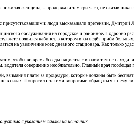
т пожилая женщина, – продержали там три часа, не оказав ника
ача с присутствовавшими: люди высказывали претензии, Дмитрий 
медицинского обслуживания на городское и районное. Подробно ра
езультате появился кабинет, в котором врач ведёт приём больны
елаться на увеличение коек дневного стационара. Как только уда
ом, чтобы во время беседы пациента с врачом там не находили
ем, водителя совершенно необязательно. Главный врач пообещал
, взимания платы за процедуры, которые должны быть бесплатн
не в силах. Попросил с такими вопросами обращаться к нему лич
опустимо с указанием ссылки на источник