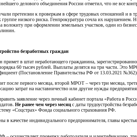
упнейшего делового объединения России отметил, что не все кон
вучали претензии к проверкам в сфере трудовых отношений и в т
к группе низкого риска. Генпрокуратура сочла их нарушением. 
а волокиту при оформлении земельных участков, один из бизне
Калинин.
стройство безработных граждан
 примет в штат неработающего гражданина, зарегистрированного
порядка 60 тысяч рублей. Выплаты делятся на три части. Это М
ициент (Постановление Правительства РФ от 13.03.2021 №362)
 после первого месяца, второй МРОТ – через три месяца, трети
сацию затрат на наставничество или другие нужды предприятия
авить заявление через личный кабинет портала «Работа в Росси
идатов.
Не ранее чем через месяц
с даты трудоустройства безра
истему «Соцстрах» Фонда социального страхования РФ.
ы в качестве индивидуального предпринимателя, главы крестьян
РФ – осуществляет проверку работодателя и идентификацию тр