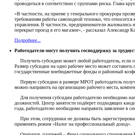
проводиться в соответствии с группами риска. Глава кр
«В частности, на приеме у генерального прокурора проз
требованиям работы самоходной техники, что относится 
управления. В частности, предприниматели жаловались н
перекрыт проезд в его магазин», - рассказал Александр 
Подробнее...
Работодатели могут получить господдержку за трудоу
Получить субсидию может любой работодатель, если он
Размер субсидии на одно рабочее место может составить 
государственные внебюджетные фонды и районный коэфф
Первую субсидию в размере МРОТ работодатель получит
можно направить на организацию рабочего места, компен
Для получения субсидии работодателю необходимо напр
должностей. Центр занятости подберет подходящих канд
года, работодателю необходимо направить заявление в с
При этом, сотрудники не должны быть зарегистрирован
применять режим «Налог на профессиональный доход».
Оператор платежей – Фонд социального страхования 