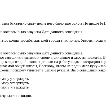
т день буквально сразу после него было еще одно в По школе №1
на котором было озвучена Дата данного совещания.
ть до конца просьбы жителей города в их пользу. Уверен: тогда н
на котором было озвучена Дата данного совещания.
стро зэвэшники изменили своим принципам и хвосты поджали. П
 директора второй школы приняли на работу в администрацию гор
зываемой общей школы, Военкову, чтобы не поднимала бучу - за
 школы потихому уплывет в цепкие руки. А Вы о совещании каком-
е могу утверждать.
е могу утверждать.
е могу утверждать.
езультате не видно.