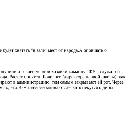
.
е будет хватать "в зале" мест от народа.А оповщать о
олучили от своей черной хозяйки команду "ФУ", служат ей
ода. Расчет понятен: Болелого (директора первой школы), как
бирают в администрацию, тем самым закрывают ей рот. Через
то, это Вам глаза замыливают, дескать пекутся о детях.