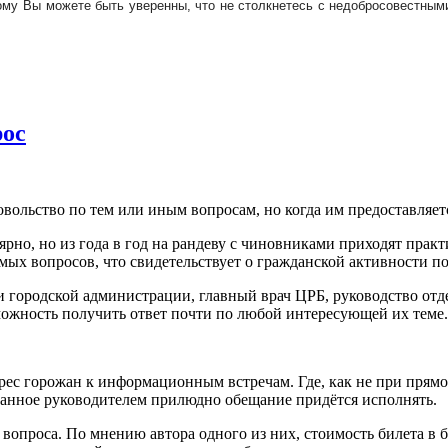
тому Вы можете быть уверенны, что не столкнетесь с недобросовестны
рос
ольство по тем или иным вопросам, но когда им предоставляется
но, но из года в год на рандеву с чиновниками приходят практи
емых вопросов, что свидетельствует о гражданской активности п
 и городской администрации, главный врач ЦРБ, руководство от
ожность получить ответ почти по любой интересующей их теме.
ерес горожан к информационным встречам. Где, как не при прям
 данное руководителем прилюдно обещание придётся исполнять.
вопроса. По мнению автора одного из них, стоимость билета в 