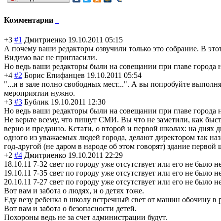
Комментарии
+3
#1
Дмитриенко
19.10.2011 05:15
А почему ваши редакторы озвучили только это собрание. В это
Видимо вас не пригласили.
Но ведь ваши редакторы были на совещании при главе города 
+4
#2
Борис Епифанцев
19.10.2011 05:54
"...и в зале полно свободных мест...". А вы попробуйте выполня
мероприятии нужно.
+3
#3
Бублик
19.10.2011 12:30
Но ведь ваши редакторы были на совещании при главе города 
Не верьте всему, что пишут СМИ. Вы что не заметили, как бы
верно и преданно. Кстати, о второй и первой школах: на днях
одного из уважаемых людей города, делают директором так на
год-другой (не даром в народе об этом говорят) здание первой
+2
#4
Дмитриенко
19.10.2011 22:29
18.10.11 7-32 свет по городу уже отсутствует или его не было н
19.10.11 7-35 свет по городу уже отсутствует или его не было н
20.10.11 7-27 свет по городу уже отсутствует или его не было н
Вот вам и забота о людях, и о детях тоже.
Еду везу ребенка в школу встречный свет от машин обочину в р
Вот вам и забота о безопасности детей.
Похороны ведь не за счет администрации будут.