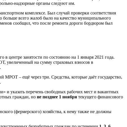
трольно-надзорные органы следуют им.
ранспортном комплексе. Был случай проверки соответствия
Но больше всего жалоб было на качество муниципального
сменов сообщил, что после ремонта дороги бордюром был
 в центре занятости по состоянию на 1 января 2021 года.
РОТ, увеличенный на сумму страховых взносов в
.
й МРОТ – ещё через три. Средства, которые даёт государство,
.
и» и указать перечень свободных рабочих мест и вакантных
ботных граждан, но
не позднее 1 ноября
текущего финансового
ского (фермерского) хозяйства, к нему также не должны
удоустроенных безработных граждан по истечении
1, 3, 6