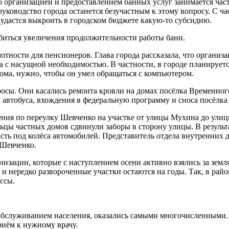
о организацией и предоставлением банных услуг занимается ча
руководство города останется безучастным к этому вопросу. С ч
удастся выкроить в городском бюджете какую-то субсидию.
обиться увеличения продолжительности работы бани.
тности для пенсионеров. Глава города рассказала, что организа
 с насущной необходимостью. В частности, в городе планируется
дома, нужно, чтобы он умел обращаться с компьютером.
просы. Они касались ремонта кровли на домах посёлка Временно
к автобуса, вхождения в федеральную программу и сноса посёлка
ния по переулку Шевченко на участке от улицы Мухина до улицы
ьцы частных домов сдвинули заборы в сторону улицы. В результа
ь под колёса автомобилей. Представитель отдела внутренних де
 Шевченко.
изации, которые с наступлением осени активно взялись за земл
и нередко развороченные участки остаются на годы. Так, в рай
ссы.
 обслуживанием населения, оказались самыми многочисленными
риём к нужному врачу.