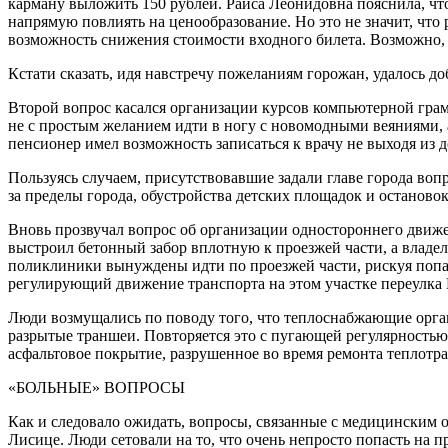
карману выложить 150 рублей. Раиса Леонидовна пояснила, чт
напрямую повлиять на ценообразование. Но это не значит, что 
возможность снижения стоимости входного билета. Возможно, 
Кстати сказать, идя навстречу пожеланиям горожан, удалось д
Второй вопрос касался организации курсов компьютерной грамо
не с простым желанием идти в ногу с новомодными веяниями, а
пенсионер имел возможность записаться к врачу не выходя из 
Пользуясь случаем, присутствовавшие задали главе города во
за пределы города, обустройства детских площадок и останово
Вновь прозвучал вопрос об организации одностороннего движе
выстроил бетонный забор вплотную к проезжей части, а владел
поликлиники вынуждены идти по проезжей части, рискуя попаст
регулирующий движение транспорта на этом участке переулка
Люди возмущались по поводу того, что теплоснабжающие орган
разрытые траншеи. Повторяется это с пугающей регулярностью 
асфальтовое покрытие, разрушенное во время ремонта теплотра
«БОЛЬНЫЕ» ВОПРОСЫ
Как и следовало ожидать, вопросы, связанные с медицинским
Лисице. Люди сетовали на то, что очень непросто попасть на п