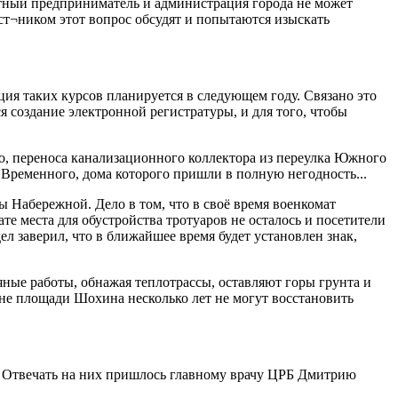
стный предприниматель и администрация города не может
аст¬ником этот вопрос обсудят и попытаются изыскать
ция таких курсов планируется в следующем году. Связано это
 создание электронной регистратуры, и для того, чтобы
го, переноса канализационного коллектора из переулка Южного
 Временного, дома которого пришли в полную негодность...
 Набережной. Дело в том, что в своё время военкомат
те места для обустройства тротуаров не осталось и посетители
л заверил, что в ближайшее время будет установлен знак,
яные работы, обнажая теплотрассы, оставляют горы грунта и
оне площади Шохина несколько лет не могут восстановить
. Отвечать на них пришлось главному врачу ЦРБ Дмитрию