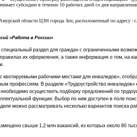
чивает субсидию в течение 10 рабочих дней со дня направления 
урской области ЦЗН города Зеи, расположенный по адресу : г.З
сий «Работа в России»
н специальный раздел для граждан с ограниченными возмо
равилах их оформления, а также информация о том, на ка
и.
 с квотируемыми рабочими местами для инвалидов», отобр
ым профессиям. В разделе «Трудоустройство инвалидов» ес
необходимо осуществить подборку предложений по трудоус
еллектуальной функции. Выбор по ним доступен в поле поис
зделе можно рассматривать несколько вариантов поиска ра
змещено свыше 1,2 млн вакансий, из которых около 80 тыс