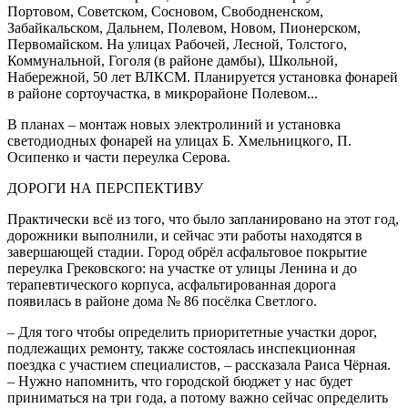
Портовом, Советском, Сосновом, Свободненском,
Забайкальском, Дальнем, Полевом, Новом, Пионерском,
Первомайском. На улицах Рабочей, Лесной, Толстого,
Коммунальной, Гоголя (в районе дамбы), Школьной,
Набережной, 50 лет ВЛКСМ. Планируется установка фонарей
в районе сортоучастка, в микрорайоне Полевом...
В планах – монтаж новых электролиний и установка
светодиодных фонарей на улицах Б. Хмельницкого, П.
Осипенко и части переулка Серова.
ДОРОГИ НА ПЕРСПЕКТИВУ
Практически всё из того, что было запланировано на этот год,
дорожники выполнили, и сейчас эти работы находятся в
завершающей стадии. Город обрёл асфальтовое покрытие
переулка Грековского: на участке от улицы Ленина и до
терапевтического корпуса, асфальтированная дорога
появилась в районе дома № 86 посёлка Светлого.
– Для того чтобы определить приоритетные участки дорог,
подлежащих ремонту, также состоялась инспекционная
поездка с участием специалистов, – рассказала Раиса Чёрная.
– Нужно напомнить, что городской бюджет у нас будет
приниматься на три года, а потому важно сейчас определить