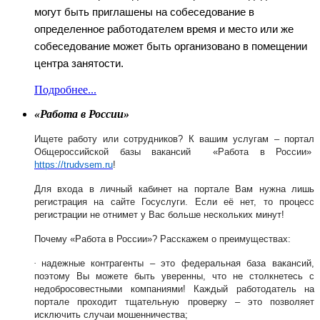
могут быть приглашены на собеседование в
определенное работодателем время и место или же
собеседование может быть организовано в помещении
центра занятости.
Подробнее...
«
Работа в России
»
Ищете работу или сотрудников? К вашим услугам – портал
Общероссийской базы вакансий
«
Работа в России
»
https
://
trudvsem
.
ru
!
Для входа в личный кабинет на портале Вам нужна лишь
регистрация на сайте Госуслуги.
Если её нет, то процесс
регистрации не отнимет у Вас больше нескольких минут!
Почему
«
Работа в России
»?
Расскажем о преимуществах:
·
надежные контрагенты – это федеральная база вакансий,
поэтому Вы можете быть уверенны, что не столкнетесь с
недобросовестными компаниями! Каждый работодатель на
портале проходит тщательную проверку – это позволяет
исключить случаи мошенничества;