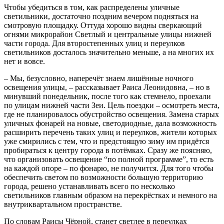
Чтобы убедиться в том, как распределены уличные
светильники, достаточно поздним вечером подняться на
смотровую площадку. Оттуда хорошо видны сверкающий
огнями микрорайон Светлый и центральные улицы нижней
части города. Для второстепенных улиц и переулков
светильников досталось значительно меньше, а на многих их
нет и вовсе.
– Мы, безусловно, наперечёт знаем лишённые ночного
освещения улицы, – рассказывает Раиса Леонидовна, – но в
минувший понедельник, после того как стемнело, проехали
по улицам нижней части Зеи. Цель поездки – осмотреть места,
где не планировалось обустройство освещения. Замена старых
уличных фонарей на новые, светодиодные, дала возможность
расширить перечень таких улиц и переулков, жители которых
уже смирились с тем, что и предстоящую зиму им придётся
пробираться к центру города в потёмках. Сразу же поясняю,
что организовать освещение “по полной программе”, то есть
на каждой опоре – по фонарю, не получится. Для того чтобы
обеспечить светом по возможности большую территорию
города, решено устанавливать всего по несколько
светильников главным образом на перекрёстках и немного на
внутриквартальном пространстве.
По словам Раисы Чёрной, станет светлее в переулках