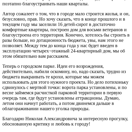
поэтапно благоустраивать наши кварталы.
Автор сожалеет о том, что в городе мало строится жилья, и он,
безусловно, прав. Но хочу сказать, что в конце прошлого и в
текущем году мы заселили 16 детей-сирот в достаточно
комфортные квартиры, построен дом для восьми ветеранов и
благоустроена его территория. Конечно, хотелось бы строить в
разы больше, но дотационность бюджета, увы, нам этого не
позволяет. Между тем до конца года у нас будет введен в
эксплуатацию четырех¬этажный 24-квартирный дом, мы об
этом обязательно вам расскажем.
Теперь о городском парке. Идеи его возрождения,
действительно, набили оскомину, но, надо сказать, трудно из
бюджета выкраивать те крохи, которые мы можем
использовать для этого нужного проекта. Но дело потихоньку
сдвинулось с мертвой точки: ворота парка установлены, и по
весне займемся расчисткой парковой территории в первую
очередь там, где будут установлены аттракционы. Думаю,
летом они начнут работать, а потом двинемся дальше в
облагораживании нашего уголка природы.
Благодарю Николая Александровича за интересную прогулку,
обоснованную критику и любовь к городу!