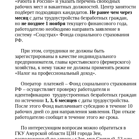
«Работа в России» и указать перечень свободных
рабочих мест и вакантных должностей. Центр занятости
подберет подходящих кандидатов.
Не ранее чем через
месяц
с даты трудоустройства безработных граждан,
но
не позднее 1 ноября
текущего финансового года,
работодателю необходимо направить заявление в
систему «Соцстрах» Фонда социального страхования
РФ.
При этом, сотрудники не должны быть
зарегистрированы в качестве индивидуального
предпринимателя, главы крестьянского (фермерского)
хозяйства, к нему также не должны применять режим
«Налог на профессиональный доход».
Оператор платежей – Фонд социального страхования
РФ – осуществляет проверку работодателя и
идентификацию трудоустроенных безработных граждан
по истечении
1, 3, 6 месяцев
с даты трудоустройства.
После этого Фонд выплачивает субсидию в течение 10
рабочих дней со дня направления заявления. При отказе
работодателю сообщат в течение этого же срока.
По интересующим вопросам можно обратиться в
ГКУ Амурской области ЦЗН города Зеи,
расположенный по адресу : г.Зея, мкр.Светлый, 53 или