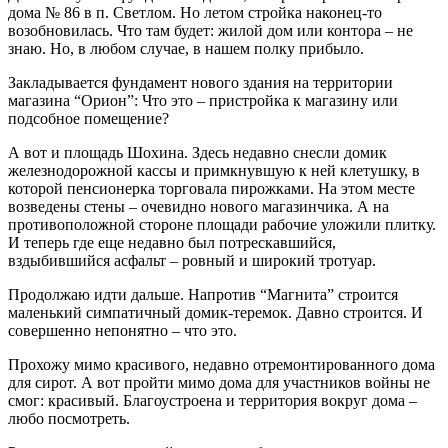
дома № 86 в п. Светлом. Но летом стройка наконец-то
возобновилась. Что там будет: жилой дом или контора – не
знаю. Но, в любом случае, в нашем полку прибыло.
Закладывается фундамент нового здания на территории
магазина “Орион”: Что это – пристройка к магазину или
подсобное помещение?
А вот и площадь Шохина. Здесь недавно снесли домик
железнодорожной кассы и примкнувшую к ней клетушку, в
которой пенсионерка торговала пирожками. На этом месте
возведены стены – очевидно нового магазинчика. А на
противоположной стороне площади рабочие уложили плитку.
И теперь где еще недавно был потрескавшийся,
вздыбившийся асфальт – ровный и широкий тротуар.
Продолжаю идти дальше. Напротив “Магнита” строится
маленький симпатичный домик-теремок. Давно строится. И
совершенно непонятно – что это.
Прохожу мимо красивого, недавно отремонтированного дома
для сирот. А вот пройти мимо дома для участников войны не
смог: красивый. Благоустроена и территория вокруг дома –
любо посмотреть.