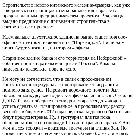
Строительство нового китайского магазина-ярмарки, как уже
говорилось на страницах газеты раньше, идёт вразрез с
представленным предпринимателем проектом. Владельцу
выдано предписание о приведении строительства в
соответствие с проектом.
Идем дальше: двухэтажное здание на рынке станет торгово-
офисным центром по аналогии с “Пирамидой”. На первом
этаже будут магазины, на втором – офисы.
Старинное здание банка и его территория на Набережной –
собственность старательской артели “Россия”. Каковы
намерения владельца, пока не ясно.
Не могу не согласиться, что в связи с прохождением
конкурсных процедур на асфальтирование улиц работы
немного затянулись. На ремонт дорожного полотна был
объявлен конкурс, как то диктует федеральный закон. Сегодня
ДЭП-201, как победитель конкурса, старается до холодов
успеть сделать за¬планированное, а продолжим эту работу
весной – в бюджете 2012 года средства на дороги обязательно
будут предусмотрены. Ну, а тротуарная плитка пока
обновлена только на площади Шохина: красиво, правда? Это
мечта всех горожан – красивые тротуары на улицах Зеи. Но,
согласитесь, всего сразу не осилить. Однако будем стараться,