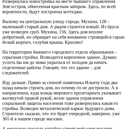
Развернулась новостройка на месте бывшего управления
Зеягэсстроя, обнесенная красным забором. Здесь, по всей
вероятности, будут построены коттеджи.
Выхожу на центральную улицу города. Мухина, 128 –
маленький старый дом. А рядом строится новый. Из бруса:
уже возведен сруб. Мухина, 156. Здесь дом вполне
добротный, но обращает на себя внимание строящийся гараж:
белый кирпич, голубая крыша. Красиво!
На территории бывшего городского отдела образования –
серьезная стройка. Возводится кирпичное здание. Думаю:
успеть бы им до зимы укрыться от холодов да начать
отделочные работы. Говорят, что это здание – для
следователей.
Иду дальше. Прямо за спиной памятника Ильичу года два
назад начали строить дом, но почему-то не достроили. А в
направлении, куда вождь мирового пролетариата указывает
вытянутой правой рукой, возле здания управления
социальной защиты населения тоже развернулась какая-то
стройка. Возведен металлический каркас будущего дома.
Строители сказали, что это будет очередной, наверное, уже
301-й в нашем городе магазин.
А несколько поодаль китайцы строят ещё один магазин.