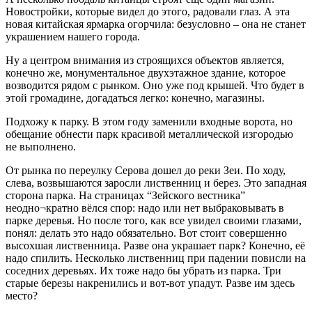
Новостройки, которые видел до этого, радовали глаз. А эта
новая китайская ярмарка огорчила: безусловно – она не станет
украшением нашего города.
Ну а центром внимания из строящихся объектов является,
конечно же, монументальное двухэтажное здание, которое
возводится рядом с рынком. Оно уже под крышей. Что будет в
этой громадине, догадаться легко: конечно, магазины.
Подхожу к парку. В этом году заменили входные ворота, но
обещание обнести парк красивой металлической изгородью
не выполнено.
От рынка по переулку Серова дошел до реки Зеи. По ходу,
слева, возвышаются заросли лиственниц и берез. Это западная
сторона парка. На страницах “Зейского вестника”
неодно¬кратно вёлся спор: надо или нет выбраковывать в
парке деревья. Но после того, как все увидел своими глазами,
понял: делать это надо обязательно. Вот стоит совершенно
высохшая лиственница. Разве она украшает парк? Конечно, её
надо спилить. Несколько лиственниц при падении повисли на
соседних деревьях. Их тоже надо бы убрать из парка. Три
старые березы накренились и вот-вот упадут. Разве им здесь
место?