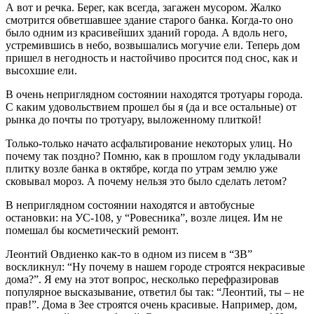
А вот и речка. Берег, как всегда, загажен мусором. Жалко
смотрится обветшавшее здание старого банка. Когда-то оно
было одним из красивейших зданий города. А вдоль него,
устремившись в небо, возвышались могучие ели. Теперь дом
пришел в негодность и настойчиво просится под снос, как и
высохшие ели.
В очень неприглядном состоянии находятся тротуары города.
С каким удовольствием прошел бы я (да и все остальные) от
рынка до почты по тротуару, выложенному плиткой!
Только-только начато асфальтирование некоторых улиц. Но
почему так поздно? Помню, как в прошлом году укладывали
плитку возле банка в октябре, когда по утрам землю уже
сковывал мороз. А почему нельзя это было сделать летом?
В неприглядном состоянии находятся и автобусные
остановки: на УС-108, у “Ровесника”, возле лицея. Им не
помешал бы косметический ремонт.
Леонтий Овдиенко как-то в одном из писем в “ЗВ”
воскликнул: “Ну почему в нашем городе строятся некрасивые
дома?”. Я ему на этот вопрос, несколько перефразировав
популярное высказывание, ответил бы так: “Леонтий, ты – не
прав!”. Дома в Зее строятся очень красивые. Например, дом,