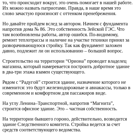
то, что происходит вокруг, это очень помогает в нашей работе.
Их можно назвать патриотами. Правда, в наше время это
слово зачастую произносят с оттенком пренебрежения.
Но давайте пройдем вслед за автором. Начнем с фундамента
напротив дома № 86. Это собственность Зейской ГЭС. Что
там возобновлены работы, автор ошибся. По-видимому,
ремонт теплотрассы и наличие на участке техники принял за
разворачивающуюся стройку. Так как фундамент заложен
давно, подлежит ли он использованию – большой вопрос.
Строительство на территории “Ориона” проводит владелец
магазина, который намеревается построить добротное здание
в два-три этажа взамен существующего.
Рядом с “Радугой” строится здание, назначение которого не
изменится: это будут железнодорожные и авиакассы, только в
современном и комфортном для пассажиров виде.
На углу Ленина–Транспортной, напротив “Магнита”,
строится офисное здание. Это – частная собственность.
На территории бывшего гороно, действительно, возводится
здание Следственного комитета. Стройка ведется за счет
средств соответствующего ведомства.