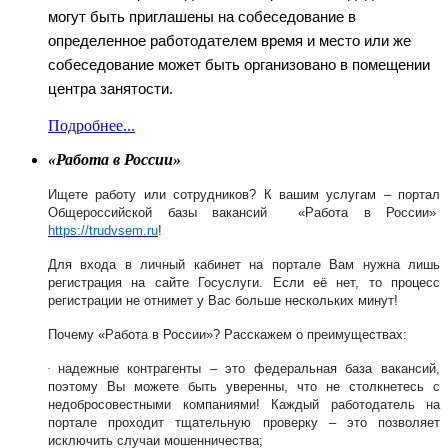
могут быть приглашены на собеседование в
определенное работодателем время и место или же
собеседование может быть организовано в помещении
центра занятости.
Подробнее...
«
Работа в России
»
Ищете работу или сотрудников? К вашим услугам – портал
Общероссийской базы вакансий
«
Работа в России
»
https
://
trudvsem
.
ru
!
Для входа в личный кабинет на портале Вам нужна лишь
регистрация на сайте Госуслуги.
Если её нет, то процесс
регистрации не отнимет у Вас больше нескольких минут!
Почему
«
Работа в России
»?
Расскажем о преимуществах:
·
надежные контрагенты – это федеральная база вакансий,
поэтому Вы можете быть уверенны, что не столкнетесь с
недобросовестными компаниями! Каждый работодатель на
портале проходит тщательную проверку – это позволяет
исключить случаи мошенничества;